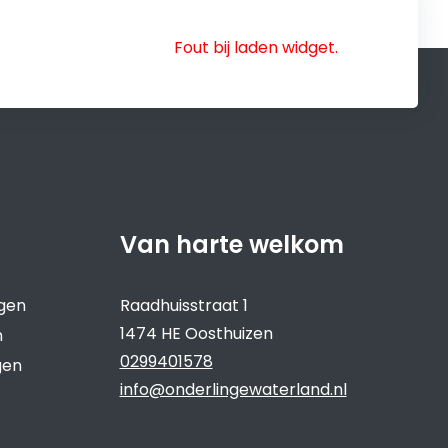
Fout bij laden widget.
Van harte welkom
ngen
Raadhuisstraat 1
1474 HE Oosthuizen
n
0299401578
gen
info@onderlingewaterland.nl