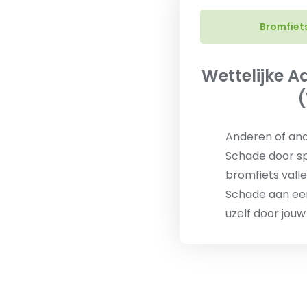
Bromfiet
Wettelijke A
Anderen of an
Schade door sp
bromfiets vall
Schade aan een
uzelf door jou