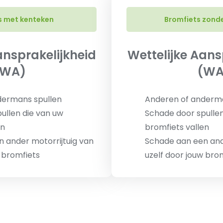
s met kenteken
Bromfiets zond
ansprakelijkheid
Wettelijke Aans
(WA)
(WA
dermans spullen
Anderen of anderma
ullen die van uw
Schade door spullen
en
bromfiets vallen
 ander motorrijtuig van
Schade aan een and
w bromfiets
uzelf door jouw bro