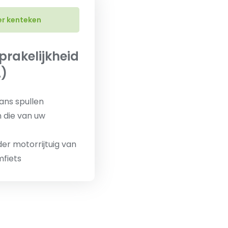
er kenteken
prakelijkheid
)
ns spullen
 die van uw
er motorrijtuig van
mfiets