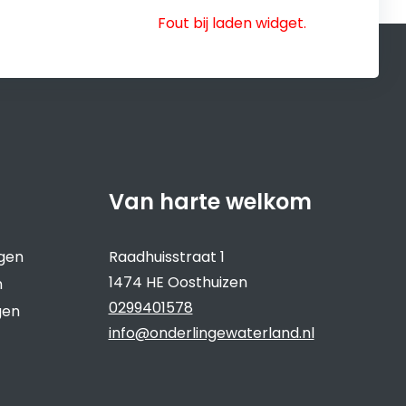
Fout bij laden widget.
Van harte welkom
ngen
Raadhuisstraat 1
1474 HE Oosthuizen
n
0299401578
gen
info@onderlingewaterland.nl