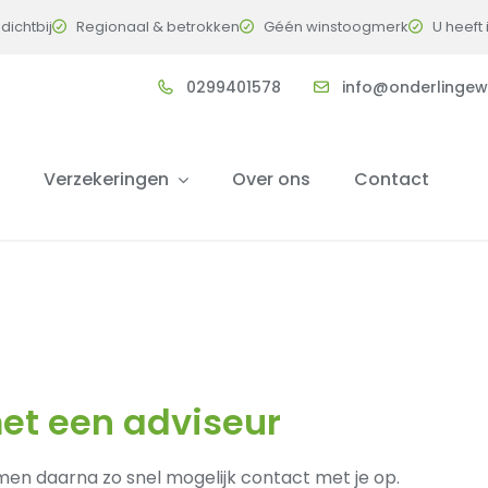
 dichtbij
Regionaal & betrokken
Géén winstoogmerk
U heeft
0299401578
info@onderlingew
Verzekeringen
Over ons
Contact
et een adviseur
emen daarna zo snel mogelijk contact met je op.