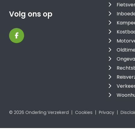
Fietsve
Volg ons op
Inboede
Kampee
Kostba
Motorv
Oldtime
Ongeval
Rechtsb
Reisver
Verkee
Woonhu
© 2026 Onderling Verzekerd
Cookies
Privacy
Discla