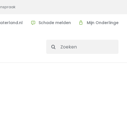
 inspraak
aterland.nl
Schade melden
Mijn Onderlinge
Search
for: