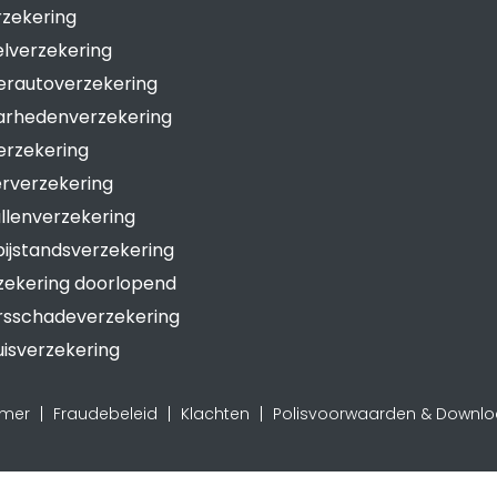
rzekering
lverzekering
rautoverzekering
arhedenverzekering
erzekering
rverzekering
lenverzekering
ijstandsverzekering
zekering doorlopend
rsschadeverzekering
isverzekering
imer
Fraudebeleid
Klachten
Polisvoorwaarden & Downl