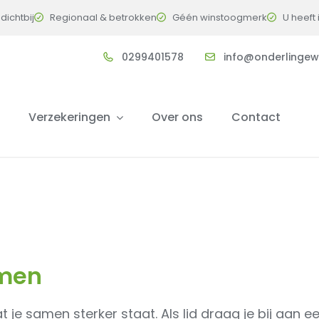
 dichtbij
Regionaal & betrokken
Géén winstoogmerk
U heeft
0299401578
info@onderlingew
Verzekeringen
Over ons
Contact
amen
t je samen sterker staat. Als lid draag je bij aa