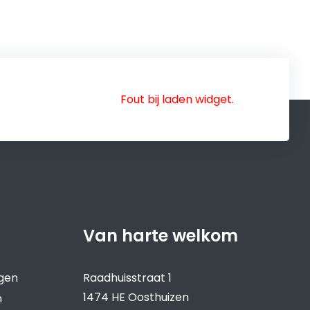
Fout bij laden widget.
Van harte welkom
ngen
Raadhuisstraat 1
1474 HE Oosthuizen
n