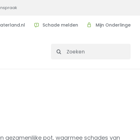
 inspraak
aterland.nl
Schade melden
Mijn Onderlinge
Search
for:
n een gezamenlijke pot, waarmee schades van