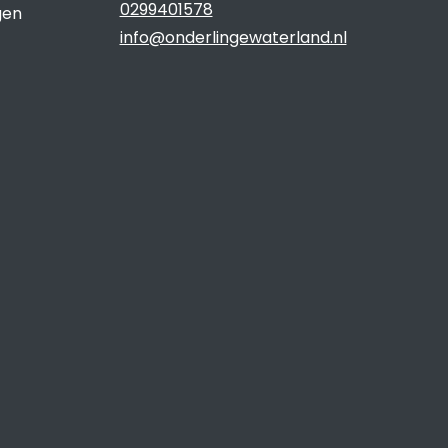
0299401578
gen
info@onderlingewaterland.nl