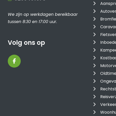
Aanspra
Autover
We zijn op werkdagen bereikbaar
Bromfie
tussen 8:30 en 17:00 uur.
Carava
Fietsve
Volg ons op
Inboede
Kampee
Kostba
Motorv
Oldtime
Ongeval
Rechtsb
Reisver
Verkee
Woonhu