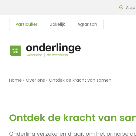
Skip
Altijd
to
content
Particulier
Zakelijk
Agrarisch
Home
•
Over ons
•
Ontdek de kracht van samen
Ontdek de kracht van s
Onderling verzekeren draait om het principe da