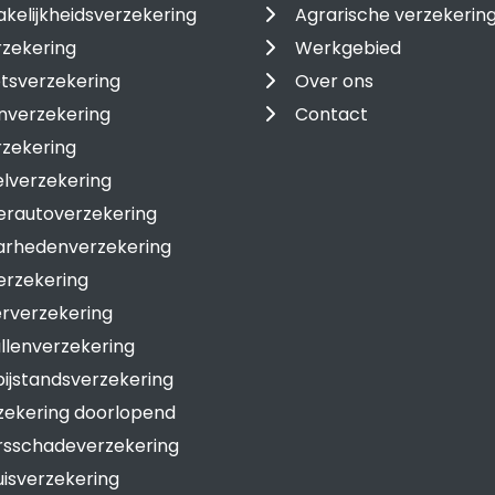
kelijkheidsverzekering
Agrarische verzekerin
zekering
Werkgebied
tsverzekering
Over ons
nverzekering
Contact
rzekering
lverzekering
rautoverzekering
arhedenverzekering
erzekering
rverzekering
lenverzekering
ijstandsverzekering
zekering doorlopend
rsschadeverzekering
isverzekering