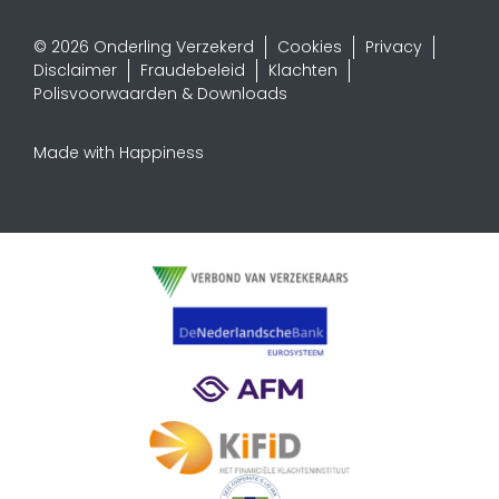
© 2026 Onderling Verzekerd
Cookies
Privacy
Disclaimer
Fraudebeleid
Klachten
Polisvoorwaarden & Downloads
Made with Happiness